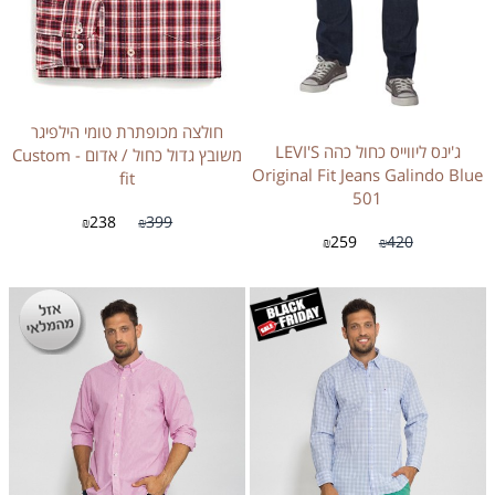
חולצה מכופתרת טומי הילפיגר
ג'ינס ליווייס כחול כהה LEVI'S
משובץ גדול כחול / אדום - Custom
Original Fit Jeans Galindo Blue
fit
501
238
399
₪
₪
259
420
₪
₪