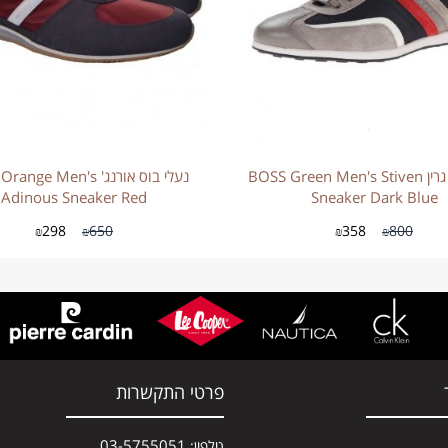
נעלי בוס גרין BOSS Green Men's Stiven
נעלי בוס אורנג' ge Men's
Adinous Sneaker Red
Sneaker Dark Blue
298
650
358
800
₪
₪
₪
₪
פרטי התקשרות
03-5755051
טלפון: