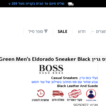
שליח חינם עד הבית בקנייה מעל 359 ₪
וצרים
חדש
SALE
🔻 סופר סייל
BOSS Green Men's Eldorado S
נעלי בוס גרין
Casual Sneakers
צבע שחור עם פס מוזהב בשילוב של עור וזמש
Black Leather And Suede
מק"ט:
50292872