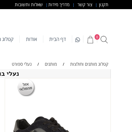
תקנון
צור קשר
מדריך מידות
שאלות ותשובות
|
|
|
0
דף הבית
אודות
קטלוג מ
קטלוג מותגים וחולצות
מותגים
נעלי ספורט
/
/
נעלי בוס גרין neaker Black