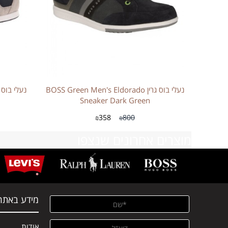
נעלי בוס גרין BOSS Green Men's Eldorado
Sneaker Dark Green
358
800
₪
₪
מוצרים אחרונים שנצפו
מידע באתר
אודות