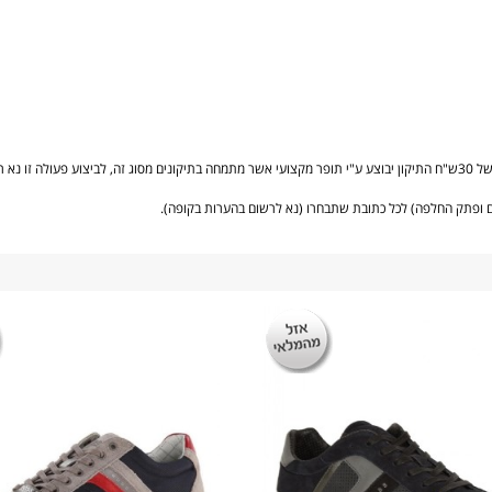
במחיר עלות של 30ש"ח התיקון יבוצע ע"י תופר מקצועי אשר מתמחה בתיקונים מסוג זה, לביצוע פעולה
 ופתק החלפה) לכל כתובת שתבחרו (נא לרשום בהערות בקופה).