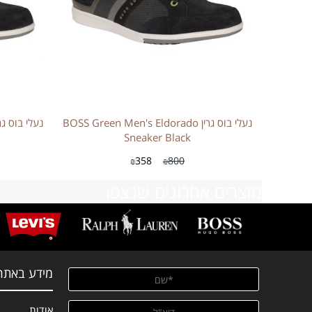
נעלי בוס גרין BOSS Green Men's Eldorado
Sneaker Black
358
800
₪
₪
מוצרים אחרונים שנצפו
מידע באתר
אודות