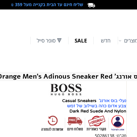
שליח חינם עד הבית בקנייה מעל 359 ₪
וצרים
חדש
SALE
🔻 סופר סייל
BOSS Orange Men's Adinous Sn
נעלי בוס אורנג'
Casual Sneakers
צבע אדום כהה בשילוב של זמש
Dark Red Suede And Nylon
מק"ט:
50286138