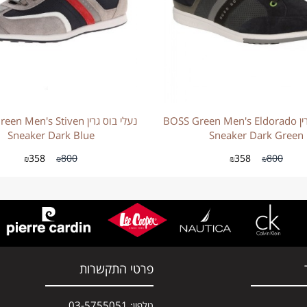
נעלי בוס גרין BOSS Green Men's Eldorado
נעלי בוס גרין  Men's Stiven
Sneaker Dark Blue
Sneaker Dark Green
358
800
358
800
₪
₪
₪
₪
פרטי התקשרות
03-5755051
טלפון: