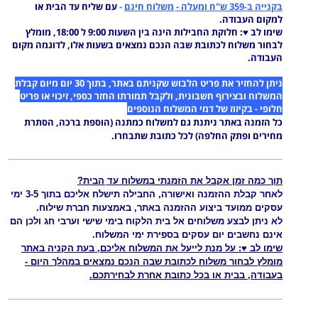
בקנייה
ב
359
ש"ח
ומעלה
-
מ
שלוח
חינם
-
עם שליח
עד הבית
או
-
למקום
העבודה
.
שימו לב
: חלוקת החבילות הינה בין השעות 9:00 ל 18:00, מומלץ
♥
לבחור משלוח לכתובת שבה הנכם נמצאים בשעות אלו, לדוגמה מקום
העבודה.
ניתן להחזיר את פריט הלבוש שקניתם באתר, בתוך 30 יום מיום קבלת
המשלוח ובצירוף חשבונית, ולקבל תמורתו החזר כספי, זיכוי או פריט
חלופי -
בקיזוז של דמי המשלוח הנוספים
כל הזמנה באתר
ניתנת גם למשלוח כמתנה (הוספת ברכה,
הסתרת
מחירים ופתק החלפה) לכל כתובת שתבחרו.
תוך כמה זמן
אקבל
את
הזמנתי
במשלו
ח עד
הבית?
לאחר קבלת ההזמנה ואישורה, החבילה תישלח אליכם בתוך 3-5 ימי
עסקים ממועד ביצוע ההזמנה באתר, באמצעות חברת שילוח.
לא ניתן לבצע משלוחים אל בית הלקוח בימי שישי וערבי חג ולכן הם
אינם נחשבים יום עסקים בספירת ימי המשלוח
.
שימו לב ♥: על מנת לייעל את המשלוח אליכם, בעת הקניה באתר
מומלץ לבחור משלוח לכתובת שבה הנכם נמצאים במהלך היום -
בעבודה, בבית או בכל כתובת אחרת לבחירתכם
.