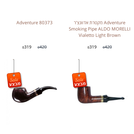
Adventure מקטרת אדוונצ'ר
Adventure 80373
Smoking Pipe ALDO MORELLI
Vialetto Light Brown
319
420
319
420
₪
₪
₪
₪