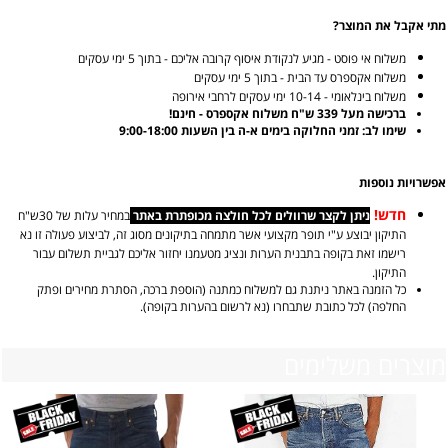
מתי אקבל את המוצר?
משלוח אי פוסט - מגיע לנקודת איסוף קרובה אליכם - בתוך 5 ימי עסקים
משלוח אקספרס עד הבית - בתוך 5 ימי עסקים
משלוח בינלאומי - 10-14 ימי עסקים לרחבי אירופה
ברכישה מעל 339 ש"ח משלוח אקספרס - חינם!
שימו לב: זמני החלוקה בימים א-ה בין השעות 9:00-18:00
אפשרויות נוספות
חדש!
ניתן לקצר שרוולים לכל חולצה מכופתרת באתר
במחיר עלות של 30ש"ח
התיקון יבוצע ע"י תופר מקצועי אשר מתמחה בתיקונים מסוג זה, לביצוע פעולה זו נא
רישמו זאת בקופה בתבנית הערות ונציג מטעמנו יחזור אליכם לגביית תשלום עבור
התיקון.
כל הזמנה באתר ניתנת גם למשלוח כמתנה (הוספת ברכה, הסתרת מחירים ופתק
החלפה) לכל כתובת שתבחרו (נא לרשום בהערות בקופה).
מוצרים משלימים