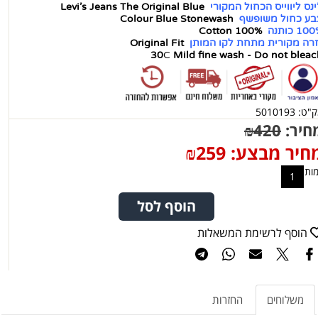
ינס ליווייס
הכחול המקורי
Levi's Jeans The Original Blue
בע כחול משופשף
Blue Stonewash
Colour
10 כותנה
Cotton 100%
זרה מקורית מתחת לקו המותן
Original Fit
30
C
Mild fine wash - Do not bleac
ק"ט:
5010193
חיר:
420
₪
חיר מבצע:
259
₪
ות
הוסף לסל
הוסף לרשימת המשאלות
משלוחים
החזרות