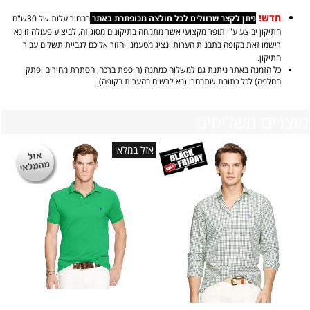
חדש!
ניתן לקצר שרוולים לכל חולצה מכופתרת באתר
במחיר עלות של 30ש"ח
התיקון יבוצע ע"י תופר מקצועי אשר מתמחה בתיקונים מסוג זה, לביצוע פעולה זו נא
רישמו זאת בקופה בתבנית הערות ונציג מטעמנו יחזור אליכם לגביית תשלום עבור
התיקון.
כל הזמנה באתר ניתנת גם למשלוח כמתנה (הוספת ברכה, הסתרת מחירים ופתק
החלפה) לכל כתובת שתבחרו (נא לרשום בהערות בקופה).
מוצרים משלימים
אזל במלאי