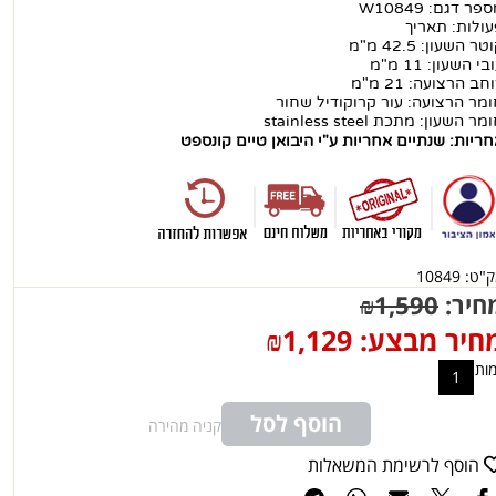
פר דגם: W10849
ולות: תאריך
טר השעון: 42.5 מ"מ
בי השעון: 11 מ"מ
חב הרצועה: 21 מ"מ
מר הרצועה: עור קרוקודיל שחור
מר השעון: מתכת stainless steel
ריות: שנתיים אחריות ע"י היבואן טיים קונספט
ק"ט:
10849
חיר:
1,590
₪
חיר מבצע:
1,129
₪
ות
הוסף לסל
קניה מהירה
הוסף לרשימת המשאלות