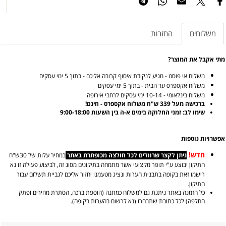
משלוחים
החזרות
מתי אקבל את המוצר?
משלוח אי פוסט - מגיע לנקודת איסוף קרובה אליכם - בתוך 5 ימי עסקים
משלוח אקספרס עד הבית - בתוך 5 ימי עסקים
משלוח בינלאומי - 10-14 ימי עסקים לרחבי אירופה
ברכישה מעל 339 ש"ח משלוח אקספרס - חינם!
שימו לב: זמני החלוקה בימים א-ה בין השעות 9:00-18:00
אפשרויות נוספות
חדש!
ניתן לקצר שרוולים לכל חולצה מכופתרת באתר
במחיר עלות של 30ש"ח
התיקון יבוצע ע"י תופר מקצועי אשר מתמחה בתיקונים מסוג זה, לביצוע פעולה זו נא
רישמו זאת בקופה בתבנית הערות ונציג מטעמנו יחזור אליכם לגביית תשלום עבור
התיקון.
כל הזמנה באתר ניתנת גם למשלוח כמתנה (הוספת ברכה, הסתרת מחירים ופתק
החלפה) לכל כתובת שתבחרו (נא לרשום בהערות בקופה).