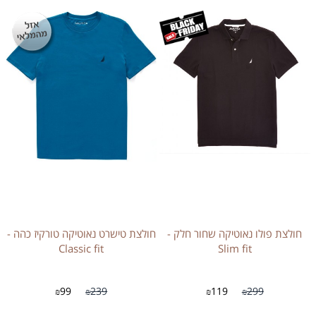
חולצת פולו נאוטיקה שחור חלק -
חולצת טישרט נאוטיקה טורקיז כהה -
Classic fit
Slim fit
99
239
119
299
₪
₪
₪
₪